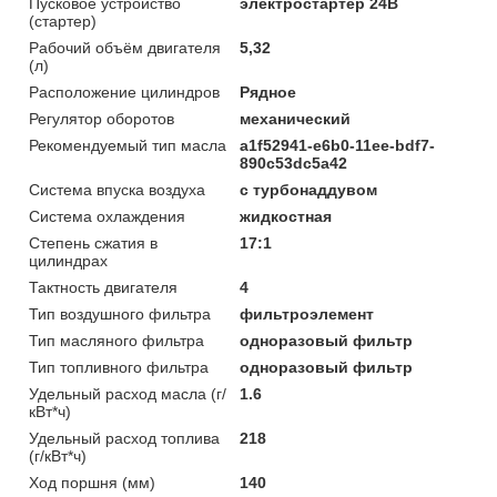
Пусковое устройство
электростартер 24В
(стартер)
Рабочий объём двигателя
5,32
(л)
Расположение цилиндров
Рядное
Регулятор оборотов
механический
Рекомендуемый тип масла
a1f52941-e6b0-11ee-bdf7-
890c53dc5a42
Система впуска воздуха
с турбонаддувом
Система охлаждения
жидкостная
Степень сжатия в
17:1
цилиндрах
Тактность двигателя
4
Тип воздушного фильтра
фильтроэлемент
Тип масляного фильтра
одноразовый фильтр
Тип топливного фильтра
одноразовый фильтр
Удельный расход масла (г/
1.6
кВт*ч)
Удельный расход топлива
218
(г/кВт*ч)
Ход поршня (мм)
140