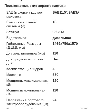
Пользовательские характеристики
SAE (маховик / картер
SAE11.5''/SAE3#
маховика)
Ёмкость масляной
18
системы (л)
Артикул
030813
Вид топлива
дизельное
Габаритные Размеры
1465х750х1570
(Д;Ш;В; мм)
Диаметр цилиндра (мм)
110
Для продажи в составе
Нет
ДГУ
Количество цилиндров
4
Масса, кг
530
Мощность максимальная,
120
кВт
Мощность номинальная,
110
кВт
Напряжение бортового
24
электрооборудования, (В)