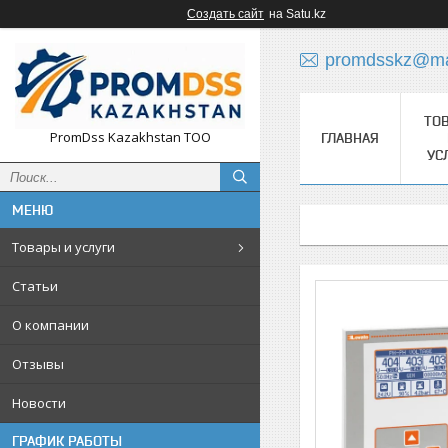
Создать сайт
на Satu.kz
promdsskz@mai
ТО
PromDss Kazakhstan TOO
ГЛАВНАЯ
УС
Товары и услуги
Статьи
О компании
Отзывы
Новости
ГРАФИК РАБОТЫ