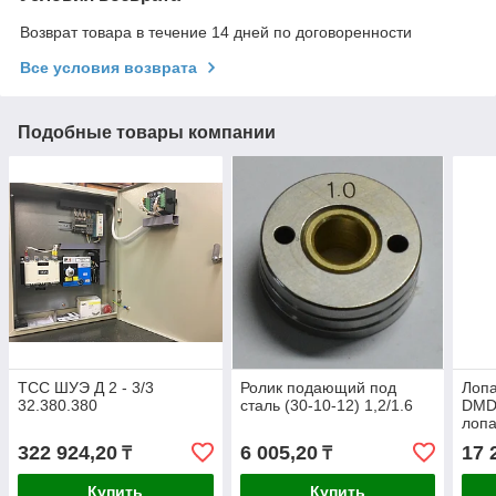
Возврат товара в течение 14 дней по договоренности
Все условия возврата
Подобные товары компании
ТСС ШУЭ Д 2 - 3/3
Ролик подающий под
Лопа
32.380.380
сталь (30-10-12) 1,2/1.6
DMD1
лопа
322 924,20
6 005,20
17 
₸
₸
Купить
Купить