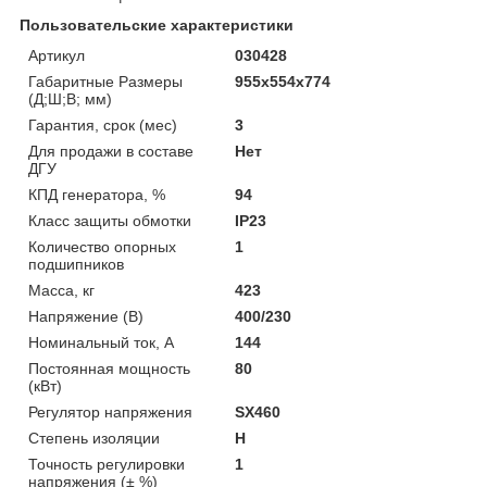
Пользовательские характеристики
Артикул
030428
Габаритные Размеры
955х554х774
(Д;Ш;В; мм)
Гарантия, срок (мес)
3
Для продажи в составе
Нет
ДГУ
КПД генератора, %
94
Класс защиты обмотки
IP23
Количество опорных
1
подшипников
Масса, кг
423
Напряжение (В)
400/230
Номинальный ток, А
144
Постоянная мощность
80
(кВт)
Регулятор напряжения
SX460
Степень изоляции
H
Точность регулировки
1
напряжения (± %)