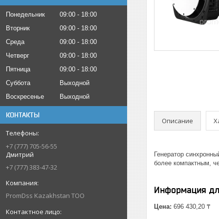
Понедельник
09:00
18:00
Вторник
09:00
18:00
Среда
09:00
18:00
Четверг
09:00
18:00
Пятница
09:00
18:00
Суббота
Выходной
Воскресенье
Выходной
КОНТАКТЫ
Описание
Х
+7 (777) 705-56-55
Дмитрий
Генератор синхронны
более компактным, че
+7 (777) 383-47-32
Информация дл
PromDss Kazakhstan TOO
Цена:
696 430,20 ₸