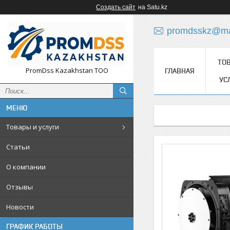
Создать сайт
на Satu.kz
promdsskz@mai
ТО
PromDss Kazakhstan TOO
ГЛАВНАЯ
УС
Товары и услуги
Статьи
О компании
Отзывы
Новости
ГРАФИК РАБОТЫ