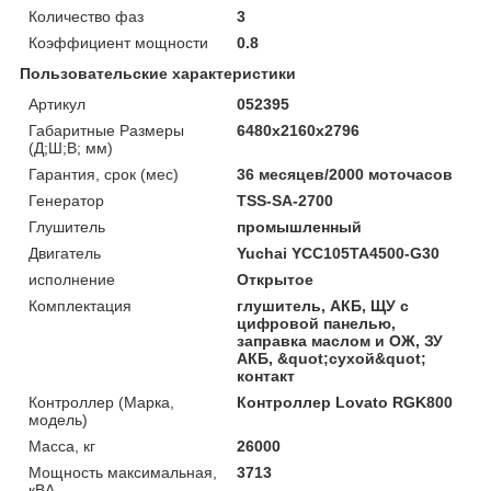
Количество фаз
3
Коэффициент мощности
0.8
Пользовательские характеристики
Артикул
052395
Габаритные Размеры
6480x2160x2796
(Д;Ш;В; мм)
Гарантия, срок (мес)
36 месяцев/2000 моточасов
Генератор
TSS-SA-2700
Глушитель
промышленный
Двигатель
Yuchai YCC105TA4500-G30
исполнение
Открытое
Комплектация
глушитель, АКБ, ЩУ с
цифровой панелью,
заправка маслом и ОЖ, ЗУ
АКБ, &quot;сухой&quot;
контакт
Контроллер (Марка,
Контроллер Lovato RGK800
модель)
Масса, кг
26000
Мощность максимальная,
3713
кВА