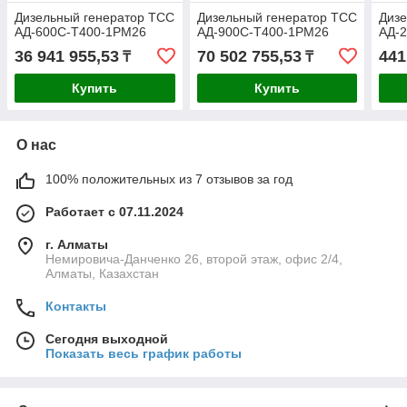
Дизельный генератор ТСС
Дизельный генератор ТСС
Дизе
АД-600С-Т400-1РМ26
АД-900С-Т400-1РМ26
АД-
36 941 955,53
70 502 755,53
441
₸
₸
Купить
Купить
О нас
100% положительных из 7 отзывов за год
Работает с 07.11.2024
г. Алматы
Немировича-Данченко 26, второй этаж, офис 2/4,
Алматы, Казахстан
Контакты
Сегодня выходной
Показать весь график работы