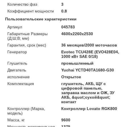
Количество фаз
3
Коэффициент мощности
0.8
Пользовательские характеристики
Артикул
045783
Габаритные Размеры
4600x2260x2530
(Д;Ш;В; мм)
Гарантия, срок (мес)
36 месяцев/2000 моточасов
Генератор
Evotec TCU428E (EVO428E04,
1000 кВт SAE 0/18)
Глушитель
промышленный
Двигатель
Yuchai YCTD40TA1680-G30
исполнение
Открытое
Комплектация
глушитель, АКБ, ЩУ с
цифровой панелью,
заправка маслом и ОЖ, ЗУ
АКБ, &quot;сухой&quot;
контакт
Контроллер (Марка,
Контроллер Lovato RGK800
модель)
Масса, кг
9600
Мощность максимальная,
1375