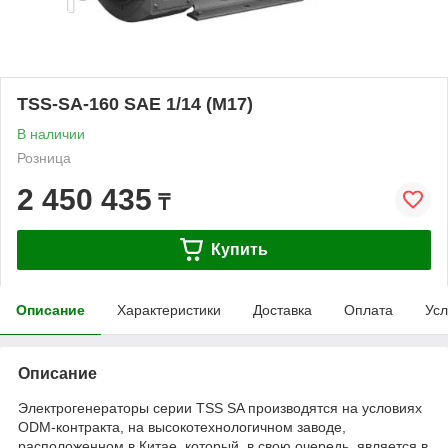
TSS-SA-160 SAE 1/14 (М17)
В наличии
Розница
2 450 435
₸
Купить
Описание
Характеристики
Доставка
Оплата
Усл
Описание
Электрогенераторы серии TSS SA производятся на условиях
ODM-контракта, на высокотехнологичном заводе,
расположенном в Китае, который, в свою очередь, является в