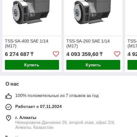
TSS-SA-400 SAE 1/14
TSS-SA-260 SAE 1/14
TSS-
(М17)
(М17)
(М17
6 274 687
4 093 359,60
4 9
₸
₸
Купить
Купить
О нас
100% положительных из 7 отзывов за год
Работает с 07.11.2024
г. Алматы
Немировича-Данченко 26, второй этаж, офис 2/4,
Алматы, Казахстан