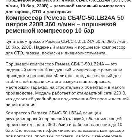
л/мин, 10 бар, 220В) – ременной масляный компрессор
для гаража, СТО и мастерских
Компрессор Ремеза СБ4/С-50.LB24А 50
литров 220В 360 л/мин – поршневой
ременной компрессор 10 бар
Купить компрессор Ремеза СБ4/С-50.LB24А 50 л, 360 л/мин,
10 бар, 220В. Надежный масляный поршневой компрессор
для СТО, гаража, покраски и пневмоинструмента.
Поршневой компрессор Ремеза СБ4/С-50.LB24А — это
надежный масляный воздушный компрессор с ременным
приводом и ресивером 50 литров, предназначенный для
стабильной подачи сжатого воздуха в автосервисах,
мастерских, гаражах, на строительных объектах и в малом
производстве. Модель работает от стандартной сети 220 В,
что делает её удобной для подключения без промышленной
линии питания.
Компрессор Remeza СБ4/С-50.LB24А оснащён
двухцилиндровой поршневой головкой, обеспечивающей
производительность 360 л/мин и рабочее давление до 10
бар. Это позволяет эффективно использовать компрессор
для покраски, продувки, подкачки, работы с гайковертами,