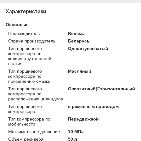
Характеристики
Основные
Производитель
Remeza
Страна производитель
Беларусь
Тип поршневого
Одноступенчатый
компрессора по
количеству степеней
сжатия
Тип поршневого
Масляный
компрессора по
применению смазки
Тип поршневого
Оппозитный(Горизонтальный)
компрессора по
расположению цилиндров
Тип поршневого
с ременным приводом
компрессора
Тип компрессора по
Передвижной
мобильности
Максимальное давление
10 МПа
Объем ресивера
50 л