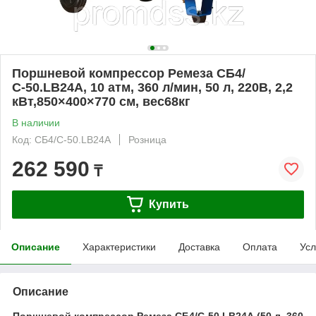
Поршневой компрессор Ремеза СБ4/
С-50.LB24А, 10 атм, 360 л/мин, 50 л, 220В, 2,2
кВт,850×400×770 см, вес68кг
В наличии
Код: СБ4/С-50.LB24А
Розница
262 590
₸
Купить
Описание
Характеристики
Доставка
Оплата
Усл
Описание
Поршневой компрессор Ремеза СБ4/С-50.LB24А (50 л, 360