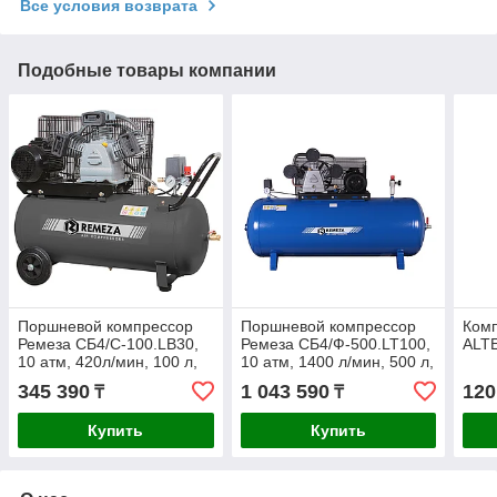
Все условия возврата
Подобные товары компании
Поршневой компрессор
Поршневой компрессор
Комп
Ремеза СБ4/С-100.LB30,
Ремеза СБ4/Ф-500.LT100,
ALT
10 атм, 420л/мин, 100 л,
10 атм, 1400 л/мин, 500 л,
380В, 2,2 кВт, 115х49х85
380В, 7,5 кВт,61x125x200
345 390
1 043 590
120
₸
₸
см, вес86кг
см, вес340кг
Купить
Купить