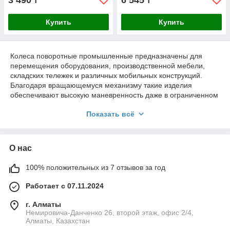
3 490
6 545
₸
₸
Купить
Купить
Колеса поворотные промышленные предназначены для
перемещения оборудования, производственной мебели,
складских тележек и различных мобильных конструкций.
Благодаря вращающемуся механизму такие изделия
обеспечивают высокую маневренность даже в ограниченном
пространстве. Они широко используются на промышленных
Показать всё
предприятиях, складах, в мастерских, логистических центрах
и сервисных зонах.
Если требуется повысить мобильность оборудования и
О нас
упростить его перемещение, можно купить колеса
поворотные с различной грузоподъемностью и типом
контактного покрытия.
100% положительных из 7 отзывов за год
Работает с 07.11.2024
Применение поворотных колес
г. Алматы
Немировича-Данченко 26, второй этаж, офис 2/4,
Современные колеса поворотные для промышленной
Алматы, Казахстан
мебели применяются в самых разных сферах, где требуется